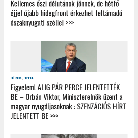
Kellemes őszi délutánok jönnek, de hétfő
éjjel újabb hidegfront érkezhet feltámadó
északnyugati széllel >>>
HÍREK
,
HITEL
Figyelem! ALIG PÁR PERCE JELENTETTÉK
BE – Orbán Viktor, Miniszterelnök üzent a
magyar nyugdíjasoknak : SZENZÁCIÓS HÍRT
JELENTETT BE >>>