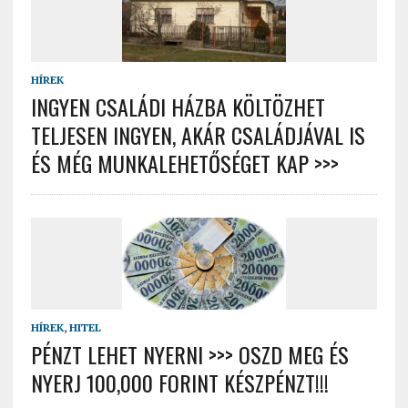
HÍREK
INGYEN CSALÁDI HÁZBA KÖLTÖZHET
TELJESEN INGYEN, AKÁR CSALÁDJÁVAL IS
ÉS MÉG MUNKALEHETŐSÉGET KAP >>>
HÍREK
,
HITEL
PÉNZT LEHET NYERNI >>> OSZD MEG ÉS
NYERJ 100,000 FORINT KÉSZPÉNZT!!!