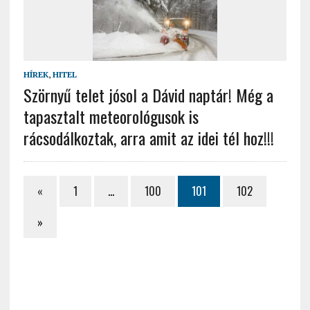
HÍREK
,
HITEL
Szörnyű telet jósol a Dávid naptár! Még a
tapasztalt meteorológusok is
rácsodálkoztak, arra amit az idei tél hoz!!!
«
1
…
100
101
102
»