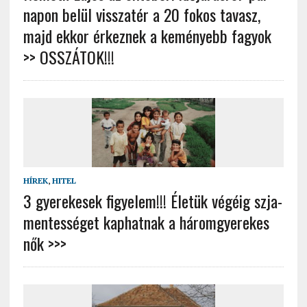
napon belül visszatér a 20 fokos tavasz,
majd ekkor érkeznek a keményebb fagyok
>> OSSZÁTOK!!!
HÍREK
,
HITEL
3 gyerekesek figyelem!!! Életük végéig szja-
mentességet kaphatnak a háromgyerekes
nők >>>