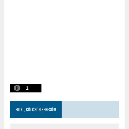
1
HITEL, KÖLCSÖN KERESŐ!!!