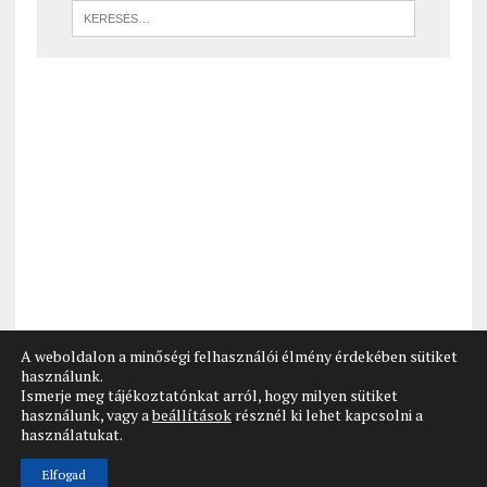
A weboldalon a minőségi felhasználói élmény érdekében sütiket
használunk.
Ismerje meg tájékoztatónkat arról, hogy milyen sütiket
használunk, vagy a
beállítások
résznél ki lehet kapcsolni a
használatukat.
Elfogad