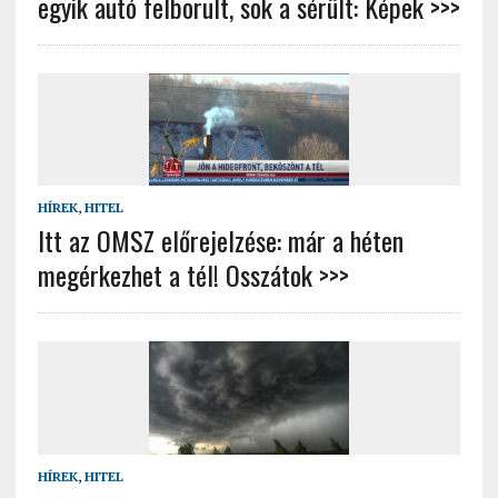
egyik autó fel­bo­rult, sok a sé­rült: Képek >>>
HÍREK
,
HITEL
Itt az OMSZ előrejelzése: már a héten
megérkezhet a tél! Osszátok >>>
HÍREK
,
HITEL