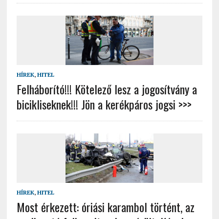
HÍREK
,
HITEL
Felháborító!!! Kötelező lesz a jogosítvány a
bicikliseknek!!! Jön a kerékpáros jogsi >>>
HÍREK
,
HITEL
Most ér­ke­zett: óri­ási ka­ram­bol tör­tént, az