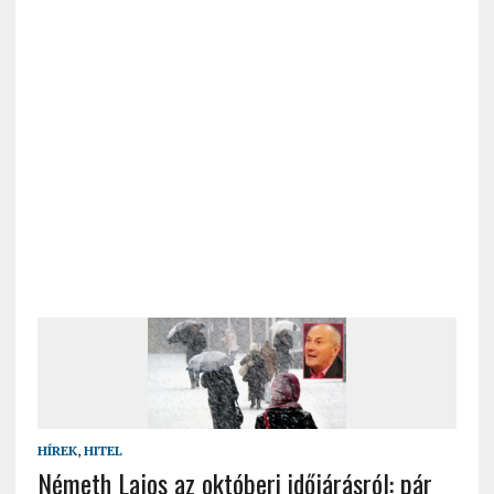
HÍREK
,
HITEL
Németh Lajos az októberi időjárásról: pár